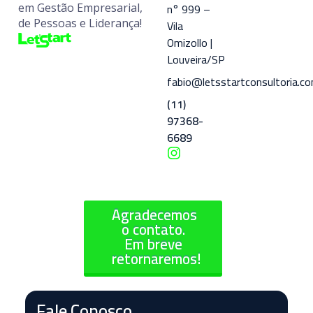
n° 999 –
em Gestão Empresarial,
de Pessoas e Liderança!
Vila
Omizollo |
Louveira/SP
fabio@letsstartconsultoria.co
(11)
97368-
6689
Agradecemos
o contato.
Em breve
retornaremos!
Fale Conosco